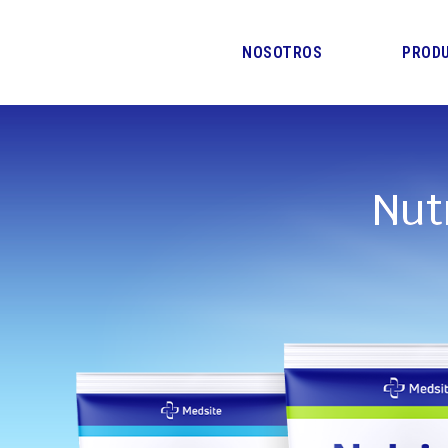
Ir
al
contenido
NOSOTROS
PROD
Nut