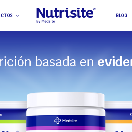
UCTOS
BLOG
rición basada en
evide