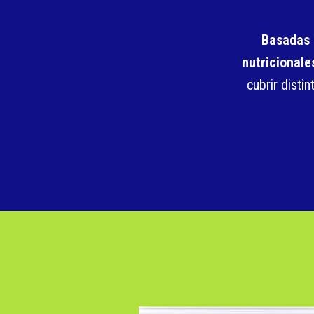
Basadas e
nutricionale
cubrir disti