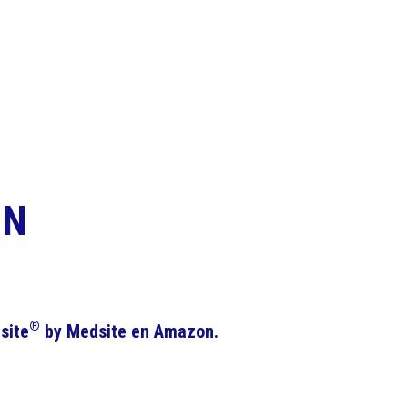
ON
®
site
by Medsite en Amazon.