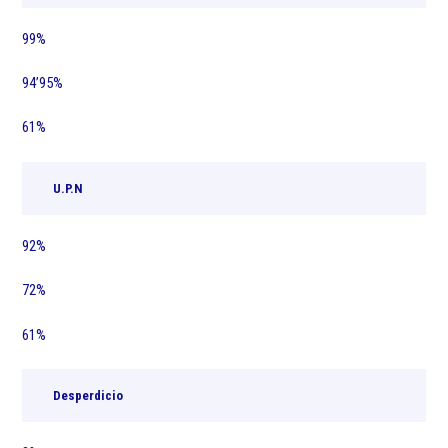
99%
94’95%
61%
U.P.N
92%
72%
61%
Desperdicio