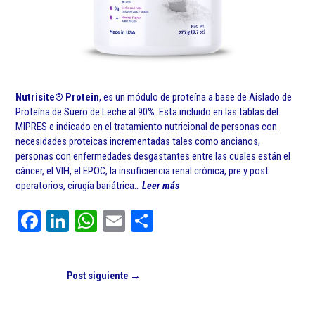
Nutrisite
®
Protein
, es un módulo de proteína a base de Aislado de
Proteína de Suero de Leche al 90%. Esta incluido en las tablas del
MIPRES e indicado en el tratamiento nutricional de personas con
necesidades proteicas incrementadas tales como ancianos,
personas con enfermedades desgastantes entre las cuales están el
cáncer, el VIH, el EPOC, la insuficiencia renal crónica, pre y post
operatorios, cirugía bariátrica…
Leer más
Fa
Li
W
E
C
ce
nk
ha
m
o
bo
ed
ts
ail
m
Post siguiente
→
ok
In
A
pa
pp
rti