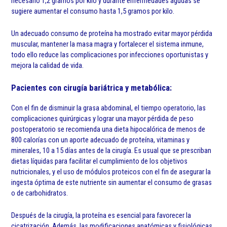
necesario 1,2 gramos por kilo y durante enfermedades agudas se
sugiere aumentar el consumo hasta 1,5 gramos por kilo.
Un adecuado consumo de proteína ha mostrado evitar mayor pérdida
muscular, mantener la masa magra y fortalecer el sistema inmune,
todo ello reduce las complicaciones por infecciones oportunistas y
mejora la calidad de vida.
Pacientes con cirugía bariátrica y metabólica:
Con el fin de disminuir la grasa abdominal, el tiempo operatorio, las
complicaciones quirúrgicas y lograr una mayor pérdida de peso
postoperatorio se recomienda una dieta hipocalórica de menos de
800 calorías con un aporte adecuado de proteína, vitaminas y
minerales, 10 a 15 días antes de la cirugía. Es usual que se prescriban
dietas líquidas para facilitar el cumplimiento de los objetivos
nutricionales, y el uso de módulos proteicos con el fin de asegurar la
ingesta óptima de este nutriente sin aumentar el consumo de grasas
o de carbohidratos.
Después de la cirugía, la proteína es esencial para favorecer la
cicatrización. Además, las modificaciones anatómicas y fisiológicas