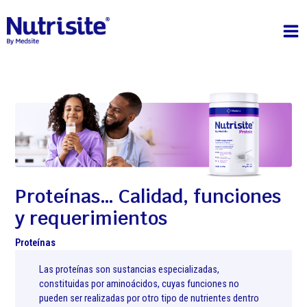
Ir
MA
al
contenido
ME
Post
navigation
Proteínas… Calidad, funciones
y requerimientos
Proteínas
Las proteínas son sustancias especializadas,
constituidas por aminoácidos, cuyas funciones no
pueden ser realizadas por otro tipo de nutrientes dentro