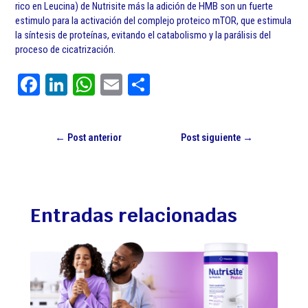
rico en Leucina) de Nutrisite más la adición de HMB son un fuerte
estimulo para la activación del complejo proteico mTOR, que estimula
la síntesis de proteínas, evitando el catabolismo y la parálisis del
proceso de cicatrización.
Fa
Li
W
E
C
ce
nk
ha
m
o
bo
ed
ts
ail
m
←
Post anterior
Post siguiente
→
ok
In
A
pa
pp
rti
r
Entradas relacionadas