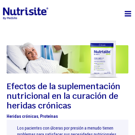
Ir
MA
al
contenido
ME
Post
navigation
Efectos de la suplementación
nutricional en la curación de
heridas crónicas
Heridas crónicas
,
Proteínas
Los pacientes con úlceras por presión a menudo tienen
problemas para satisfacer sus necesidades nutricionales