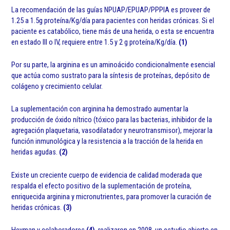
La recomendación de las guías NPUAP/EPUAP/PPPIA es proveer de
1.25 a 1.5g proteína/Kg/día para pacientes con heridas crónicas. Si el
paciente es catabólico, tiene más de una herida, o esta se encuentra
en estado III o IV, requiere entre 1.5 y 2 g proteína/Kg/día.
(1)
Por su parte, la arginina es un aminoácido condicionalmente esencial
que actúa como sustrato para la síntesis de proteínas, depósito de
colágeno y crecimiento celular.
La suplementación con arginina ha demostrado aumentar la
producción de óxido nítrico (tóxico para las bacterias, inhibidor de la
agregación plaquetaria, vasodilatador y neurotransmisor), mejorar la
función inmunológica y la resistencia a la tracción de la herida en
heridas agudas.
(2)
Existe un creciente cuerpo de evidencia de calidad moderada que
respalda el efecto positivo de la suplementación de proteína,
enriquecida arginina y micronutrientes, para promover la curación de
heridas crónicas.
(3)
Heyman y colaboradores
(4)
, realizaron en 2008, un estudio abierto en