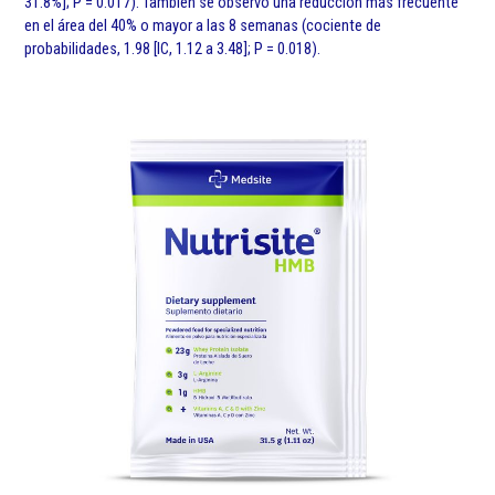
31.8%]; P = 0.017). También se observó una reducción más frecuente
en el área del 40% o mayor a las 8 semanas (cociente de
probabilidades, 1.98 [IC, 1.12 a 3.48]; P = 0.018).