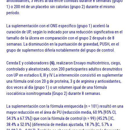
antioxidantes, 3 veces al día entre comidas durante 8 semanas (grupo
1) o 200 ml de un placebo sin calorías (grupo 2) durante el mismo
período.
La suplementación con el ONS específico (grupo 1) aceleró la
curación de UP, según lo indicado por una reducción significativa en el
tamaño de la úlcera en comparación con el grupo 2 después de 8
semanas. La disminución en la puntuación de gravedad, PUSH, en el
grupo de suplementos difería notablemente del grupo de control.
Cereda E y colaboradores
(6)
, realizaron Ensayo multicéntrico, ciego,
controlado y aleatorizado, con 200 participantes adultos desnutridos
con UP en estadios II, III y IV. La intervención consistió en suplementar
una fórmula oral con 20 g de proteína, 3 g de arginina y antioxidantes,
dos veces al día (grupo 1) o un volumen igual de una fórmula
isocalórica isonitrogenada (Grupo 2) durante 8 semanas.
La suplementación con la fórmula enriquecida (n = 101) resultó en una
mayor reducción en el área de PU (reducción media, 60.9% [95% CI,
54.3% a 67.5%]) que con la fórmula de control (n = 99) (45.2% [ IC,
38.4% a 52.0%] (diferencia de medias ajustada, 18.7% [IC, 5.7% a